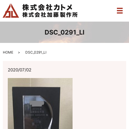
メ
DSC_0291_LI
HOME
DSC_0291_LI
2020/07/02