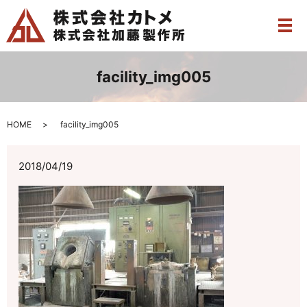
メ
facility_img005
HOME
facility_img005
2018/04/19