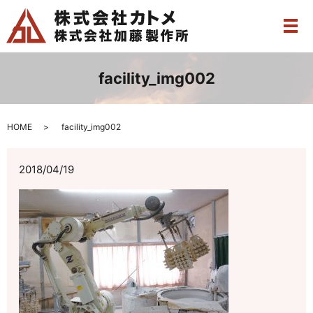
メ
facility_img002
HOME
facility_img002
2018/04/19