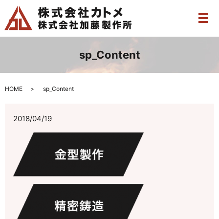
メ
sp_Content
HOME
sp_Content
2018/04/19